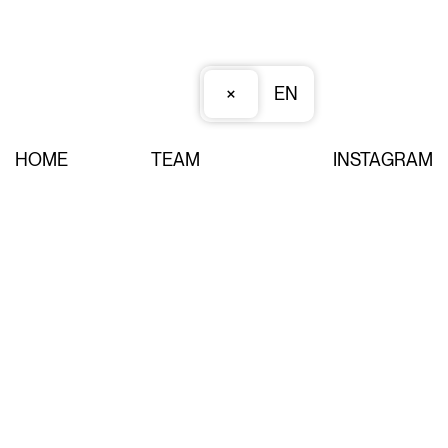
×
EN
HOME
TEAM
INSTAGRAM
PROJEKTE
JOBS
FACEBOOK
NEWS
KONTAKT
NEWSLETTER
OFFICE
Impressum
Datenschutz