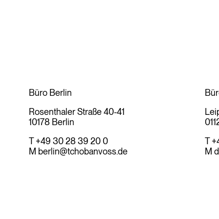
Büro Berlin
Bür
Rosenthaler Straße 40-41
Lei
10178 Berlin
011
T +49 30 28 39 20 0
T +
M
berlin@tchobanvoss.de
M
d