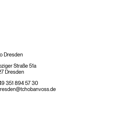
o Dresden
pziger Straße 51a
27 Dresden
49 351 894 57 30
resden@tchobanvoss.de