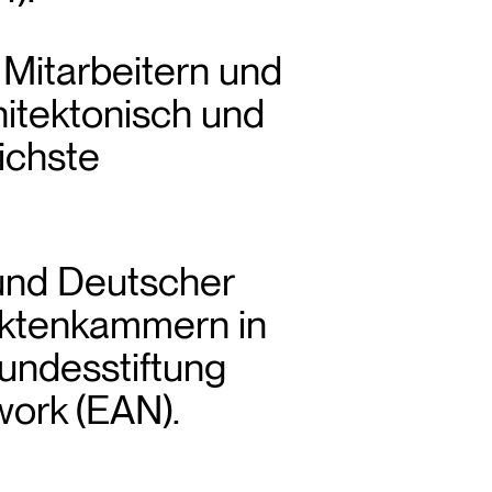
n Mitarbeitern und
hitektonisch und
ichste
und Deutscher
tektenkammern in
undesstiftung
work (EAN).